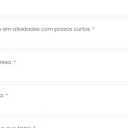
o em atividades com prazos curtos.
*
presa.
*
ia.
*