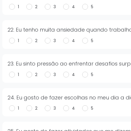
1
2
3
4
5
22. Eu tenho muita ansiedade quando trabalh
1
2
3
4
5
23. Eu sinto pressão ao enfrentar desafios sur
1
2
3
4
5
24. Eu gosto de fazer escolhas no meu dia a d
1
2
3
4
5