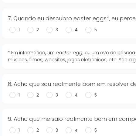
7. Quando eu descubro easter eggs*, eu perce
1
2
3
4
5
* Em informática, um
easter egg
, ou um ovo de páscoa 
músicas, filmes, websites, jogos eletrônicos, etc. São a
8. Acho que sou realmente bom em resolver de
1
2
3
4
5
9. Acho que me saio realmente bem em compe
1
2
3
4
5