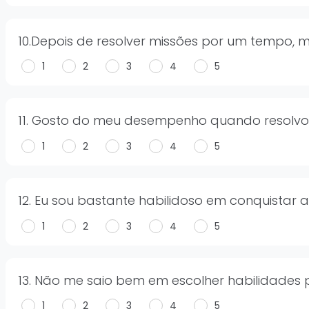
10.Depois de resolver missões por um tempo, 
1
2
3
4
5
11. Gosto do meu desempenho quando resolvo
1
2
3
4
5
12. Eu sou bastante habilidoso em conquistar 
1
2
3
4
5
13. Não me saio bem em escolher habilidade
1
2
3
4
5