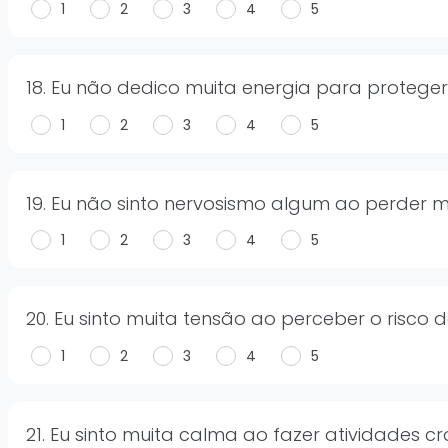
1
2
3
4
5
18. Eu não dedico muita energia para proteger
1
2
3
4
5
19. Eu não sinto nervosismo algum ao perder
1
2
3
4
5
20. Eu sinto muita tensão ao perceber o risco
1
2
3
4
5
21. Eu sinto muita calma ao fazer atividades 