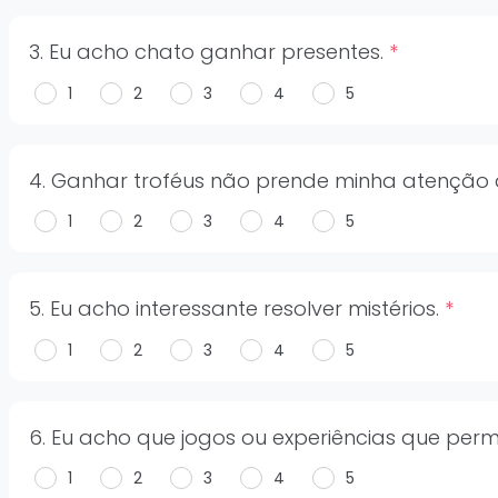
3. Eu acho chato ganhar presentes.
*
1
2
3
4
5
4. Ganhar troféus não prende minha atenção
1
2
3
4
5
5. Eu acho interessante resolver mistérios.
*
1
2
3
4
5
6. Eu acho que jogos ou experiências que pe
1
2
3
4
5