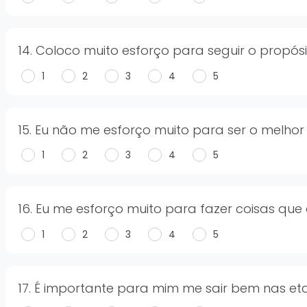
14. Coloco muito esforço para seguir o propós
1
2
3
4
5
15. Eu não me esforço muito para ser o melho
1
2
3
4
5
16. Eu me esforço muito para fazer coisas q
1
2
3
4
5
17. É importante para mim me sair bem nas et