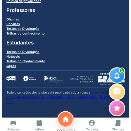
Política de privacidade
Professores
Oficinas
Encartes
Textos de Divulgação
Trilhas do conhecimento
Estudantes
Textos de Divulgação
Notáveis
Trilhas do Conhecimento
Jogos
1
Todo o conteúdo deste site está publicado sob a licença
Creative Commons
Atribuição-NãoComercial-CompartilhaIgual 4.0 Internacional (CC BY-NC-SA
4.0)
.
Notáveis
Trilhas
Calçada
Oficinas