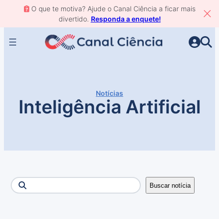
Pular
O que te motiva? Ajude o Canal Ciência a ficar mais
para
divertido.
Responda a enquete!
o
conteúdo
Notícias
Inteligência Artificial
Buscar
Buscar notícia