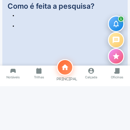
Como é feita a pesquisa?
1
Notáveis
Trilhas
Calçada
Oficinas
Principal
Vídeo
O que é
Como é feita
Importância
Áudios
Infográfico
Mais informaçõe